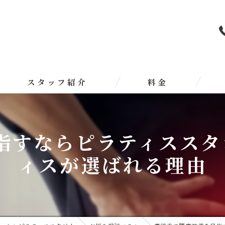
スタッフ紹介
料金
【世
すならピラティススタジ
【相
ィスが選ばれる理由