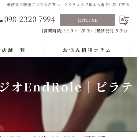
豪徳寺で腰痛にお悩みの方へ｜ピラティスで根本改善を目指す方法
090-2320-7994
公式LINE
[営業時間] 9:30 ～ 20:30（最終受付19:30）
店舗一覧
お悩み相談コラム
田谷店】
オEndRole｜ピラテ
模大野店】