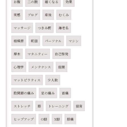
お腹
二の腕
細くなる
効果
実感
ブログ
産後
むくみ
マッサージ
つきみ野
海老名
相模原
町田
パーソナル
マシン
厚木
マタニティー
自己啓発
心理学
メンテナンス
座間
マットピラティス
少人数
股関節の痛み
足の痛み
首痛
ストレッチ
膝
トレーニング
猫背
ヒップアップ
O脚
X脚
膝痛