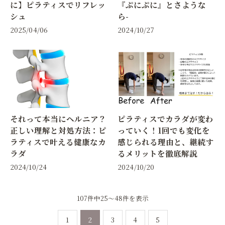
に】ピラティスでリフレッ
『ぷにぷに』とさような
シュ
ら-
2025/04/06
2024/10/27
それって本当にヘルニア？
ピラティスでカラダが変わ
正しい理解と対処方法：ピ
っていく！1回でも変化を
ラティスで叶える健康なカ
感じられる理由と、継続す
ラダ
るメリットを徹底解説
2024/10/24
2024/10/20
107件中25～48件を表示
1
2
3
4
5