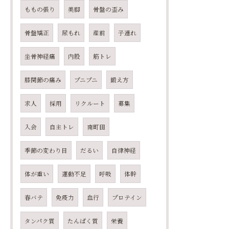
ももの張り
美脚
骨盤の歪み
骨盤矯正
尿もれ
産前
子連れ
坐骨神経痛
内股
筋トレ
膝関節の痛み
プニプニ
鍛え方
求人
採用
リクルート
募集
入会
自主トレ
南町田
季節の変わり目
だるい
自律神経
体が重い
運動不足
呼吸
体幹
春バテ
免疫力
血行
プロテイン
タンパク質
たんぱく質
栄養