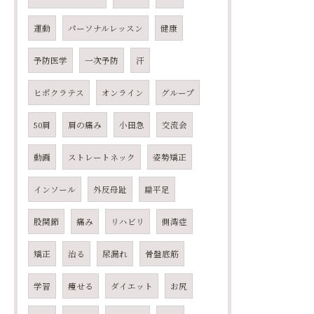
運動
パーソナルレッスン
健康
予防医学
一次予防
汗
ヒポクラテス
オンライン
グループ
50肩
肩の痛み
小田急
交流会
動画
ストレートネック
姿勢矯正
インソール
外反母趾
扁平足
股関節
痛み
リハビリ
側湾症
矯正
治る
尿漏れ
骨盤底筋
学習
痩せる
ダイエット
お尻