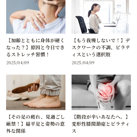
【加齢とともに身体が硬く
【もう我慢しないで！】デ
なった？】原因と今日でき
スクワークの不調、ピラテ
るストレッチ習慣！
ィスという選択肢
2025/04/09
2025/04/09
【その足の疲れ、見過ごし
【階段が辛いあなたへ。】
厳禁！】扁平足と姿勢の意
変形性膝関節症とピラティ
外な関係
ス