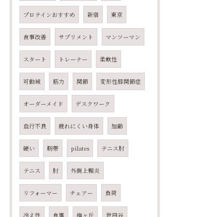
プロテインおすすめ
新宿
東京
食事改善
サプリメント
マンツーマン
スタート
トレーナー
柔軟性
可動域
筋力
関節
変形性膝関節症
オーダーメイド
デスクワーク
血行不良
疲れにくい身体
加齢
硬い
靭帯
pilates
テニス肘
テニス
肘
外側上顆炎
リフォーマー
チェアー
負荷
冷え性
食事
梅ヶ丘
世田谷