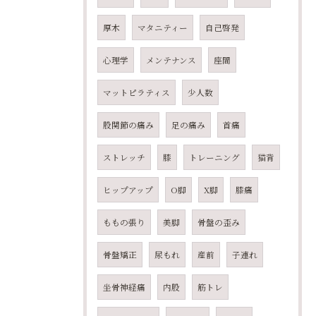
厚木
マタニティー
自己啓発
心理学
メンテナンス
座間
マットピラティス
少人数
股関節の痛み
足の痛み
首痛
ストレッチ
膝
トレーニング
猫背
ヒップアップ
O脚
X脚
膝痛
ももの張り
美脚
骨盤の歪み
骨盤矯正
尿もれ
産前
子連れ
坐骨神経痛
内股
筋トレ