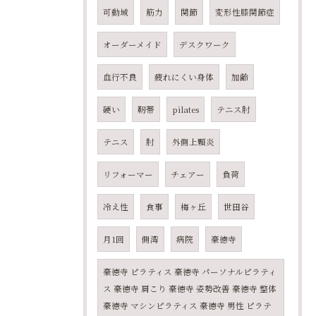
可動域
筋力
関節
変形性膝関節症
オーダーメイド
デスクワーク
血行不良
疲れにくい身体
加齢
硬い
靭帯
pilates
テニス肘
テニス
肘
外側上顆炎
リフォーマー
チェアー
負荷
冷え性
食事
梅ヶ丘
世田谷
月1回
側湾
病院
豪徳寺
豪徳寺 ピラティス 豪徳寺 パーソナルピラティ
ス 豪徳寺 肩こり 豪徳寺 姿勢改善 豪徳寺 整体
豪徳寺 マシンピラティス 豪徳寺 男性 ピラテ