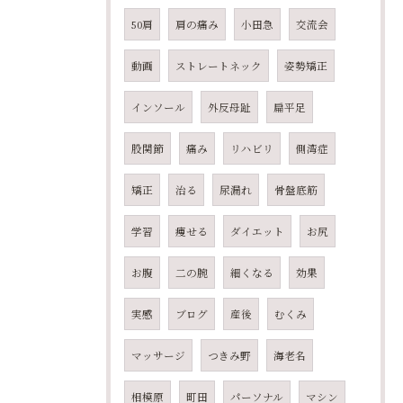
50肩
肩の痛み
小田急
交流会
動画
ストレートネック
姿勢矯正
インソール
外反母趾
扁平足
股関節
痛み
リハビリ
側湾症
矯正
治る
尿漏れ
骨盤底筋
学習
痩せる
ダイエット
お尻
お腹
二の腕
細くなる
効果
実感
ブログ
産後
むくみ
マッサージ
つきみ野
海老名
相模原
町田
パーソナル
マシン