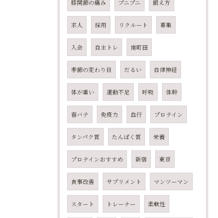
膝関節の痛み
プニプニ
鍛え方
求人
採用
リクルート
募集
入会
自主トレ
南町田
季節の変わり目
だるい
自律神経
体が重い
運動不足
呼吸
体幹
春バテ
免疫力
血行
プロテイン
タンパク質
たんぱく質
栄養
プロテインおすすめ
新宿
東京
食事改善
サプリメント
マンツーマン
スタート
トレーナー
柔軟性